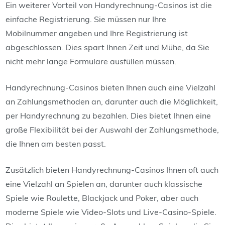
Ein weiterer Vorteil von Handyrechnung-Casinos ist die
einfache Registrierung. Sie müssen nur Ihre
Mobilnummer angeben und Ihre Registrierung ist
abgeschlossen. Dies spart Ihnen Zeit und Mühe, da Sie
nicht mehr lange Formulare ausfüllen müssen.
Handyrechnung-Casinos bieten Ihnen auch eine Vielzahl
an Zahlungsmethoden an, darunter auch die Möglichkeit,
per Handyrechnung zu bezahlen. Dies bietet Ihnen eine
große Flexibilität bei der Auswahl der Zahlungsmethode,
die Ihnen am besten passt.
Zusätzlich bieten Handyrechnung-Casinos Ihnen oft auch
eine Vielzahl an Spielen an, darunter auch klassische
Spiele wie Roulette, Blackjack und Poker, aber auch
moderne Spiele wie Video-Slots und Live-Casino-Spiele.