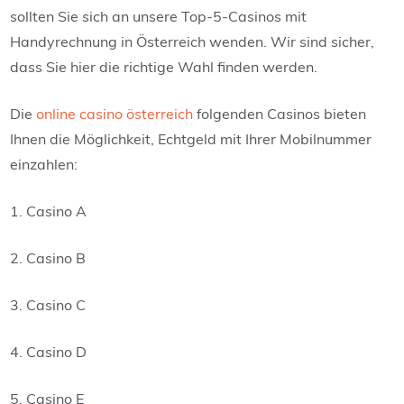
sollten Sie sich an unsere Top-5-Casinos mit
Handyrechnung in Österreich wenden. Wir sind sicher,
dass Sie hier die richtige Wahl finden werden.
Die
online casino österreich
folgenden Casinos bieten
Ihnen die Möglichkeit, Echtgeld mit Ihrer Mobilnummer
einzahlen:
1. Casino A
2. Casino B
3. Casino C
4. Casino D
5. Casino E