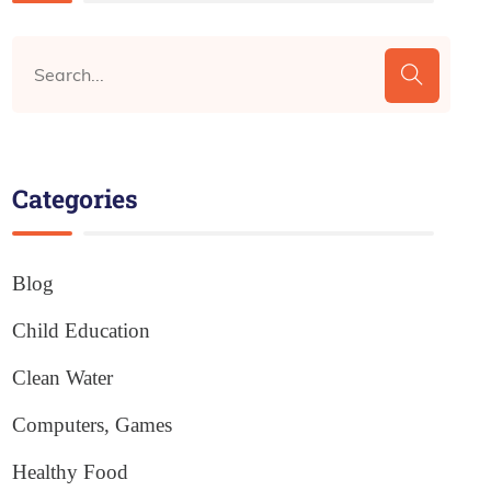
Categories
Blog
Child Education
Clean Water
Computers, Games
Healthy Food