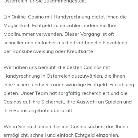
Österreich für Sie zusammengestellt.
Ein Online-Casino mit Handyrechnung bietet Ihnen die
Möglichkeit, Echtgeld zu einzahlen, indem Sie Ihre
Mobilnummer verwenden. Dieser Vorgang ist oft
schneller und einfacher als die traditionelle Einzahlung
per Banküberweisung oder Kreditkarte.
Wir haben uns bemüht, die besten Casinos mit
Handyrechnung in Österreich auszuwählen, die Ihnen
eine sichere und vertrauenswürdige Echtgeld-Einzahlung
bieten. Unser Team hat sorgfältig recherchiert und die
Casinos auf ihre Sicherheit, ihre Auswahl an Spielen und
ihre Bonusangebote überprüft.
Wenn Sie nach einem Online-Casino suchen, das Ihnen
ermöglicht, schnell und einfach Echtgeld einzahlen,