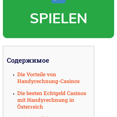
SPIELEN
Содержимое
Die Vorteile von
Handyrechnung-Casinos
Die besten Echtgeld Casinos
mit Handyrechnung in
Österreich