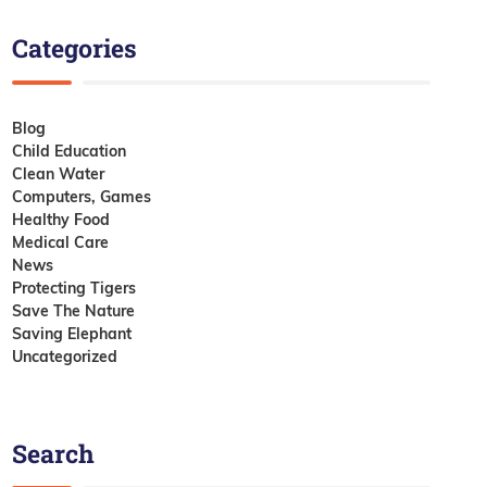
Categories
Blog
Child Education
Clean Water
Computers, Games
Healthy Food
Medical Care
News
Protecting Tigers
Save The Nature
Saving Elephant
Uncategorized
Search