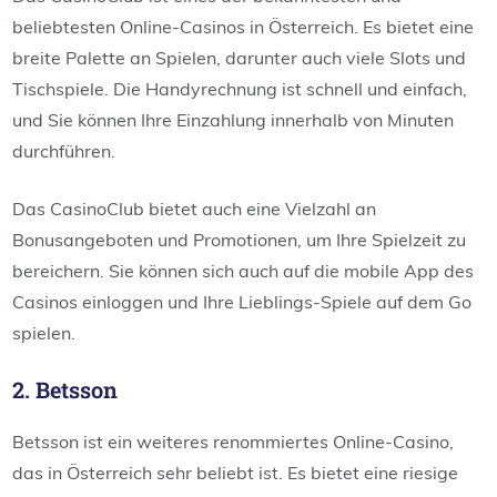
beliebtesten Online-Casinos in Österreich. Es bietet eine
breite Palette an Spielen, darunter auch viele Slots und
Tischspiele. Die Handyrechnung ist schnell und einfach,
und Sie können Ihre Einzahlung innerhalb von Minuten
durchführen.
Das CasinoClub bietet auch eine Vielzahl an
Bonusangeboten und Promotionen, um Ihre Spielzeit zu
bereichern. Sie können sich auch auf die mobile App des
Casinos einloggen und Ihre Lieblings-Spiele auf dem Go
spielen.
2. Betsson
Betsson ist ein weiteres renommiertes Online-Casino,
das in Österreich sehr beliebt ist. Es bietet eine riesige